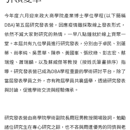
今年度六月迎來政大商學院產業博士學位學程(以下簡稱
DBA)第五屆研究發表營，因應疫情雖採取線上發表形式，
依然不減大家對研究的熱情，一早八點鐘就於線上齊聚一
堂。本屆共有九位學員進行研究發表，分別由于卓民、別蓮
蒂、尚孝純、吳思華、陳恭、黃國峯、張欣綠、彭志宏、蔡
瑞煌、蕭瑞麟，以及蘇威傑等教授（按姓氏筆畫排序）指
導。研究發表營已成為DBA學程重要的學術研討平台，除了
當屆發表學員之外，亦有跨屆學員共襄盛舉，透過研究發表
與討論，促進學術交流與經驗傳承。
研究發表營由商學院學術副院長周冠男教授開場致詞，勉勵
諸位研究生在專心研究之餘，也不吝與周遭優秀的同儕與老