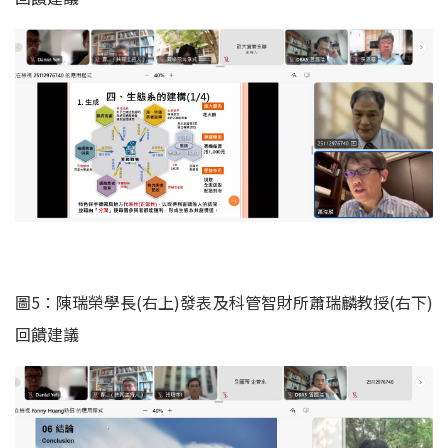
圖5：陳瑞榮學長(右上)發表及科管智財所蕭瑞麟教授(右下)
回饋建議