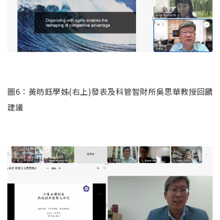
圖6：黃昉鈺學姊(右上)發表及科管智財所吳思華教授回饋
建議