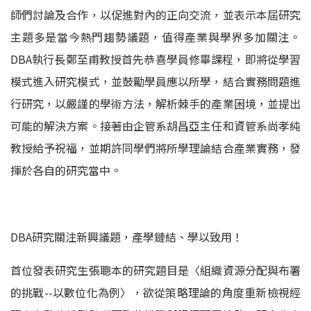
師們討論及合作，以促進對內的正向交流，並表示本屆研究
主題多是當今熱門趨勢議題，值得產業與學界多加關注。
DBA執行長鄭至甫教授首先恭喜學員修畢課程，即將從學習
模式進入研究模式，並鼓勵學員應以所學，結合實務問題進
行研究，以嚴謹的學術方法，解析棘手的產業困境，並提出
可能的解決方案。接著由企管系胡昌亞主任和資管系尚孝純
教授給予祝福，並期許同學們將所學理論結合產業實務，發
揮於各自的研究當中。
DBA研究關注新興議題，產學鏈結、學以致用！
首位發表研究生張聰本的研究題目是〈組織資源分配與布署
的挑戰--以數位化為例〉，欲從策略理論的角度重新檢視經