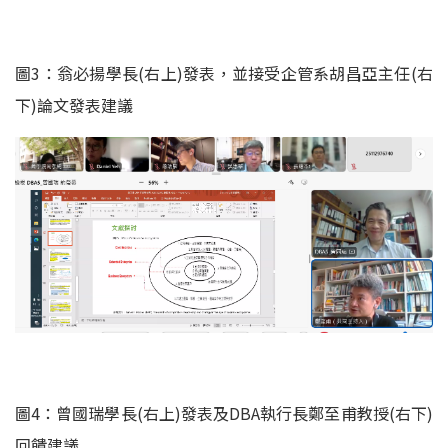
圖3：翁必揚學長(右上)發表，並接受企管系胡昌亞主任(右
下)論文發表建議
圖4：曾國瑞學長(右上)發表及DBA執行長鄭至甫教授(右下)
回饋建議