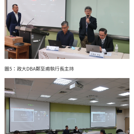
圖5：政大DBA鄭至甫執行長主持